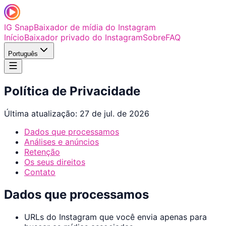
IG Snap
Baixador de mídia do Instagram
Início
Baixador privado do Instagram
Sobre
FAQ
Português
Política de Privacidade
Última atualização: 27 de jul. de 2026
Dados que processamos
Análises e anúncios
Retenção
Os seus direitos
Contato
Dados que processamos
URLs do Instagram que você envia apenas para