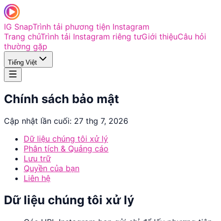
IG Snap
Trình tải phương tiện Instagram
Trang chủ
Trình tải Instagram riêng tư
Giới thiệu
Câu hỏi
thường gặp
Tiếng Việt
Chính sách bảo mật
Cập nhật lần cuối: 27 thg 7, 2026
Dữ liệu chúng tôi xử lý
Phân tích & Quảng cáo
Lưu trữ
Quyền của bạn
Liên hệ
Dữ liệu chúng tôi xử lý